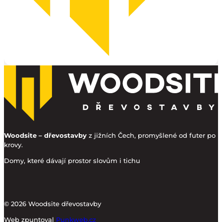
Woodsite – dřevostavby
z jižních Čech, promyšlené od futer po
krovy.
Domy, které dávají prostor slovům i tichu
© 2026 Woodsite dřevostavby
Web zpuntoval
Punkweb.cz